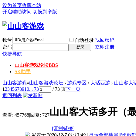
设为首页
收藏本站
开启辅助访问
切换到窄版
帐号
找回密码
自动登录
密码
立即注册
登录
快捷导航
山山客游戏论坛
BBS
SK助手
山山客游戏
»
山山客游戏论坛
›
游戏专区
›
大话西游
›
山山客大话
1
2
3
4
5
6
7
8
9
10
... 73
/ 73 页
下一页
返回列表
山山客大话多开（最新
查看:
457768
|
回复:
727
[复制链接]
发表于 2020-12-7 01:13:49
|
显示全部楼层
|
阅读模