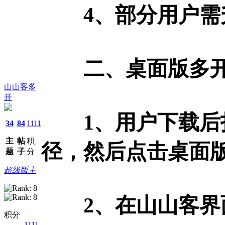
4、部分用户需升
二、桌面版多
山山客多
开
1、用户下载后打
34
84
1111
主
帖
积
径，然后点击桌面
题
子
分
超级版主
2、在山山客界面
积分
1111