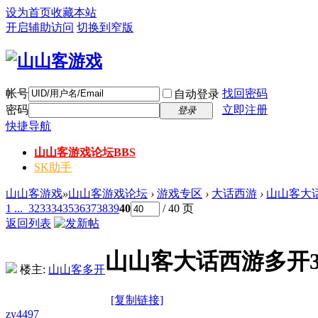
设为首页
收藏本站
开启辅助访问
切换到窄版
帐号
找回密码
自动登录
密码
立即注册
登录
快捷导航
山山客游戏论坛
BBS
SK助手
山山客游戏
»
山山客游戏论坛
›
游戏专区
›
大话西游
›
山山客大话西
1 ...
32
33
34
35
36
37
38
39
40
/ 40 页
返回列表
山山客大话西游多开3.0
楼主:
山山客多开
[复制链接]
zy4497