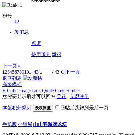
666666666666
积分
12
发消息
回复
使用道具
举报
下一页 »
1
2
3
4
5
6
7
8
9
10
... 43
/ 43 页
下一页
返回列表
高级模式
B
Color
Image
Link
Quote
Code
Smilies
您需要登录后才可以回帖
登录
|
立即注册
本版积分规则
回帖后跳转到最后一页
发表回复
手机版
|
小黑屋
|
山山客游戏论坛