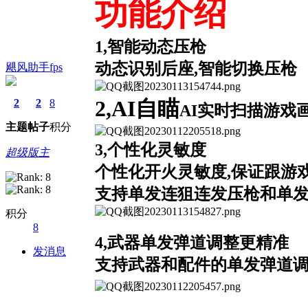
功能介绍
1,智能动态压枪
动态识别后座,智能切换压枪
飓风助手fps
2,AI自瞄
2
2
8
AI实时扫描游戏
主题
帖子
积分
3,个性化灵敏度
超级版主
个性化开火灵敏度,保证跟游
支持单发连狙连发压枪和单
积分
8
4,武器单发弹道调整更精准
发消息
支持武器和配件的单发弹道