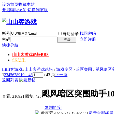
设为首页
收藏本站
开启辅助访问
切换到窄版
帐号
找回密码
自动登录
密码
立即注册
登录
快捷导航
山山客游戏论坛
BBS
SK助手
山山客游戏
»
山山客游戏论坛
›
游戏专区
›
暗区突围
›
飓风暗区突
1
2
3
4
5
6
7
8
9
10
... 43
/ 43 页
下一页
返回列表
飓风暗区突围助手10
查看:
216921
|
回复:
425
[复制链接]
发表于 2023-1-13 15:46:11
|
显示全部楼层