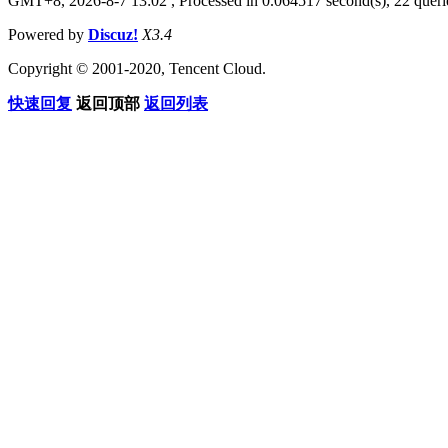
GMT+8, 2026-8-7 13:02
, Processed in 0.064517 second(s), 22 querie
Powered by
Discuz!
X3.4
Copyright © 2001-2020, Tencent Cloud.
快速回复
返回顶部
返回列表