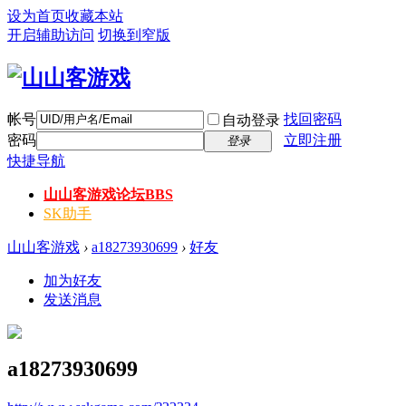
设为首页
收藏本站
开启辅助访问
切换到窄版
帐号
找回密码
自动登录
密码
立即注册
登录
快捷导航
山山客游戏论坛
BBS
SK助手
山山客游戏
›
a18273930699
›
好友
加为好友
发送消息
a18273930699