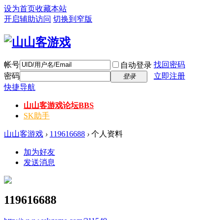
设为首页
收藏本站
开启辅助访问
切换到窄版
帐号
找回密码
自动登录
密码
立即注册
登录
快捷导航
山山客游戏论坛
BBS
SK助手
山山客游戏
›
119616688
›
个人资料
加为好友
发送消息
119616688