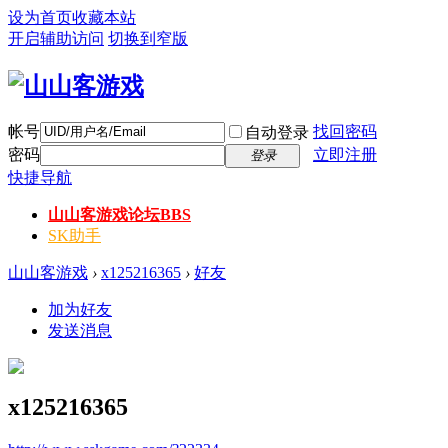
设为首页
收藏本站
开启辅助访问
切换到窄版
帐号
找回密码
自动登录
密码
立即注册
登录
快捷导航
山山客游戏论坛
BBS
SK助手
山山客游戏
›
x125216365
›
好友
加为好友
发送消息
x125216365