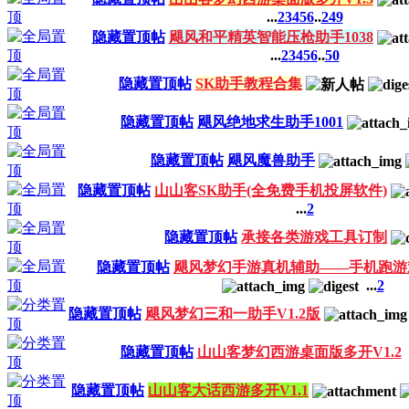
...
2
3
4
5
6
..
249
隐藏置顶帖
飓风和平精英智能压枪助手1038
...
2
3
4
5
6
..
50
隐藏置顶帖
SK助手教程合集
隐藏置顶帖
飓风绝地求生助手1001
隐藏置顶帖
飓风魔兽助手
隐藏置顶帖
山山客SK助手(全免费手机投屏软件)
...
2
隐藏置顶帖
承接各类游戏工具订制
隐藏置顶帖
飓风梦幻手游真机辅助——手机跑游
...
2
隐藏置顶帖
飓风梦幻三和一助手V1.2版
隐藏置顶帖
山山客梦幻西游桌面版多开V1.2
隐藏置顶帖
山山客大话西游多开V1.1