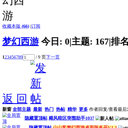
收藏本版
(
66
)
|
订阅
梦幻西游
今日:
0
|
主题:
167
|
排名
1
2
3
4
5
6
7
8
9
/ 9 页
下一页
返 回
新窗
全部主题
最新
热门
热帖
精华
更多
作者
回复/查看
最后
隐藏置顶帖
飓风暗区突围助手1037
隐藏置顶帖
山山客梦幻西游桌面版多开V1.3